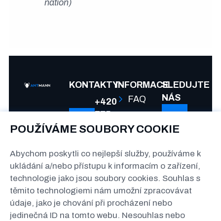
nation)
KONTAKTY
INFORMACE
SLEDUJTE
NÁS
FAQ
+420
775
Spolupráce
992
POUŽÍVÁME SOUBORY COOKIE
Podmínky
080
Abychom poskytli co nejlepší služby, používáme k
a
info@antmann.cz
ukládání a/nebo přístupu k informacím o zařízení,
soukromí
technologie jako jsou soubory cookies. Souhlas s
The
těmito technologiemi nám umožní zpracovávat
Greenline
údaje, jako je chování při procházení nebo
Kačerov
jedinečná ID na tomto webu. Nesouhlas nebo