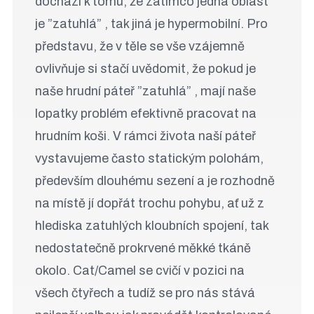
dochází k tomu, že zatímco jedna oblast
je ”zatuhlá” , tak jiná je hypermobilní. Pro
představu, že v těle se vše vzájemně
ovlivňuje si stačí uvědomit, že pokud je
naše hrudní páteř ”zatuhlá” , mají naše
lopatky problém efektivně pracovat na
hrudním koši. V rámci života naší páteř
vystavujeme často statickým polohám,
především dlouhému sezení a je rozhodně
na místě jí dopřát trochu pohybu, ať už z
hlediska zatuhlých kloubních spojení, tak
nedostatečně prokrvené měkké tkáně
okolo. Cat/Camel se cvičí v pozici na
všech čtyřech a tudíž se pro nás stává