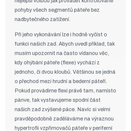
nejlepší volbou jak provádět kontrolované
pohyby všech segmentů páteře bez
nadbytečného zatížení.
Při jeho vykonávání lze i hodně vyčíst o
funkci našich zad. Abych uvedl příklad, tak
musím upozornit na často vídanou věc,
kdy ohýbání páteře (flexe) vychází z
jednoho, či dvou kloubů. Většinou se jedná
o přechod mezi hrudní a bederní páteří.
Pokud provádíme flexi právě tam, namísto
pánve, tak vystavujeme spodní část
našich zad zvýšené páce. Navíc si velmi
pravděpodobně zaděláváme na výraznou
hypertrofii vzpřimovačů páteře v periferní