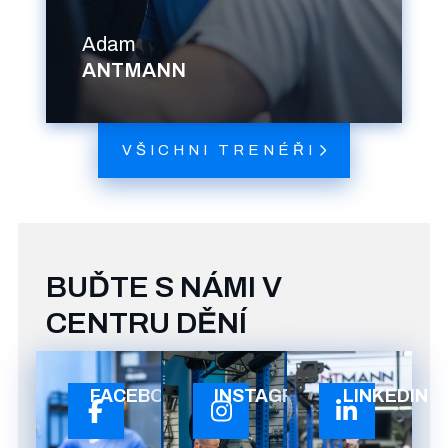
Adam
ANTMANN
VŠICHNI TRENÉŘI
BUĎTE S NÁMI V
CENTRU DĚNÍ
FACEBOOK
INSTAGRAM
LINKEDIN