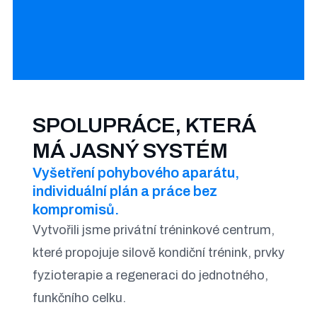
SPOLUPRÁCE, KTERÁ
MÁ JASNÝ SYSTÉM
Vyšetření pohybového aparátu,
individuální plán a práce bez
kompromisů.
Vytvořili jsme privátní tréninkové centrum,
které propojuje silově kondiční trénink, prvky
fyzioterapie a regeneraci do jednotného,
funkčního celku.