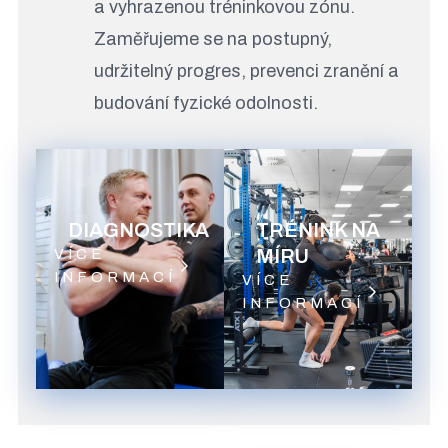
a vyhrazenou tréninkovou zónu.
Zaměřujeme se na postupný,
udržitelný progres, prevenci zranění a
budování fyzické odolnosti.
1
2
DIAGNOSTIKA
TRÉNINK NA
MÍRU
VÍCE
INFORMACÍ
VÍCE
INFORMACÍ