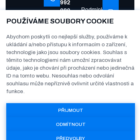
992
Podmínky
080
a
POUŽÍVÁME SOUBORY COOKIE
info@antmann.cz
soukromí
Abychom poskytli co nejlepší služby, používáme k
The
ukládání a/nebo přístupu k informacím o zařízení,
Greenline
technologie jako jsou soubory cookies. Souhlas s
Kačerov
těmito technologiemi nám umožní zpracovávat
Jihlavská
údaje, jako je chování při procházení nebo jedinečná
1558/21,
ID na tomto webu. Nesouhlas nebo odvolání
140 00
souhlasu může nepříznivě ovlivnit určité vlastnosti a
Praha
funkce.
PŘIJMOUT
© 2026 ANTMANN -
ODMÍTNOUT
Strength & Conditioning
PŘEDVOLBY