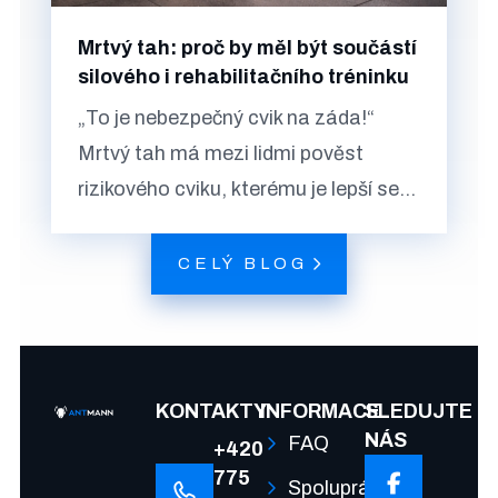
Mrtvý tah: proč by měl být součástí
silového i rehabilitačního tréninku
„To je nebezpečný cvik na záda!“
Mrtvý tah má mezi lidmi pověst
rizikového cviku, kterému je lepší se...
CELÝ BLOG
KONTAKTY
INFORMACE
SLEDUJTE
NÁS
FAQ
+420
775
Spolupráce