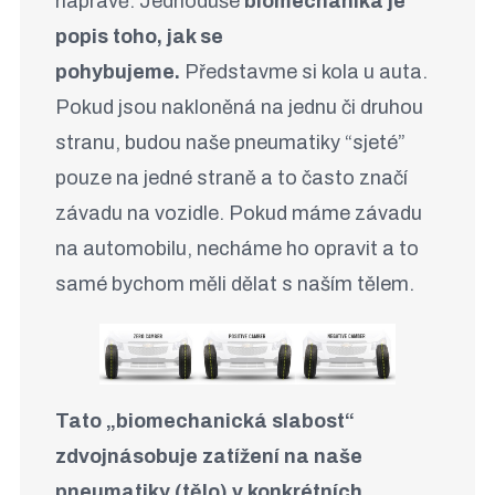
nápravě. Jednoduše
biomechanika je
popis toho, jak se
pohybujeme.
Představme si kola u auta.
Pokud jsou nakloněná na jednu či druhou
stranu, budou naše pneumatiky “sjeté”
pouze na jedné straně a to často značí
závadu na vozidle. Pokud máme závadu
na automobilu, necháme ho opravit a to
samé bychom měli dělat s naším tělem.
Tato „biomechanická slabost“
zdvojnásobuje zatížení na naše
pneumatiky (tělo) v konkrétních