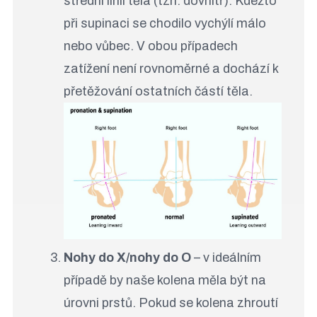
střední linii těla (tzn. dovnitř). Kdežto
při supinaci se chodilo vychýlí málo
nebo vůbec. V obou případech
zatížení není rovnoměrné a dochází k
přetěžování ostatních částí těla.
Nohy do X/nohy do O
– v ideálním
případě by naše kolena měla být na
úrovni prstů. Pokud se kolena zhroutí