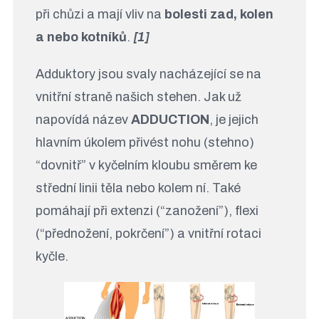
při chůzi a mají vliv na
bolesti zad, kolen
a nebo kotníků
.
[1]
Adduktory jsou svaly nacházející se na
vnitřní straně našich stehen. Jak už
napovídá název
ADDUCTION
, je jejich
hlavním úkolem přivést nohu (stehno)
“dovnitř” v kyčelním kloubu směrem ke
střední linii těla nebo kolem ní. Také
pomáhají při extenzi (“zanožení”), flexi
(“přednožení, pokrčení”) a vnitřní rotaci
kyčle.