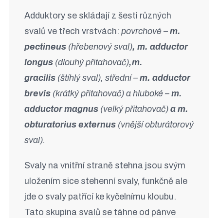
Adduktory se skládají z šesti různých
svalů ve třech vrstvách:
povrchové –
m.
pectineus
(hřebenový sval)
, m. adductor
longus
(dlouhý přitahovač)
,m.
gracilis
(štíhlý sval), střední –
m. adductor
brevis
(krátký přitahovač) a hluboké –
m.
adductor magnus
(velký přitahovač)
a m.
obturatorius externus
(vnější obturátorový
sval).
Svaly na vnitřní straně stehna jsou svým
uložením sice stehenní svaly, funkčně ale
jde o svaly patřící ke kyčelnímu kloubu.
Tato skupina svalů se táhne od pánve