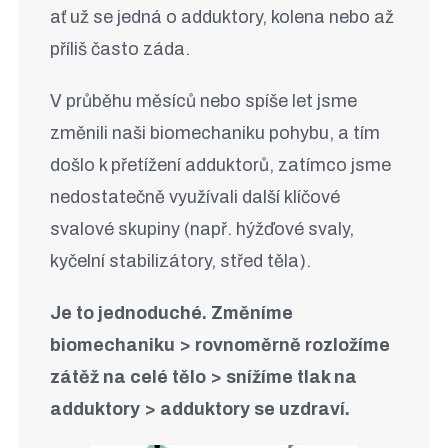
ať už se jedná o adduktory, kolena nebo až
příliš často záda.
V průběhu měsíců nebo spíše let jsme
změnili naši biomechaniku pohybu, a tím
došlo k přetížení adduktorů, zatímco jsme
nedostatečně využívali další klíčové
svalové skupiny (např. hýžďové svaly,
kyčelní stabilizátory, střed těla).
Je to jednoduché. Změníme
biomechaniku > rovnoměrně rozložíme
zátěž na celé tělo > snížíme tlak na
adduktory > adduktory se uzdraví.