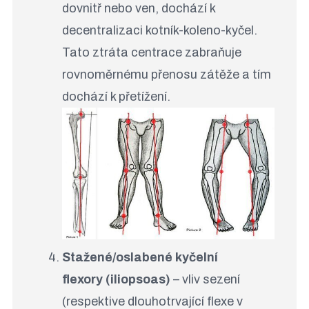
dovnitř nebo ven, dochází k
decentralizaci kotník-koleno-kyčel.
Tato ztráta centrace zabraňuje
rovnoměrnému přenosu zátěže a tím
dochází k přetížení.
Stažené/oslabené kyčelní
flexory (iliopsoas)
– vliv sezení
(respektive dlouhotrvající flexe v