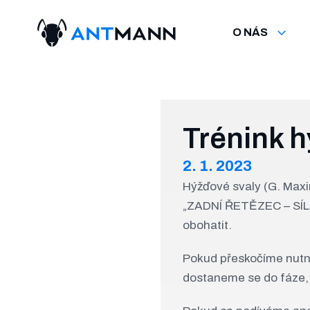
O NÁS
Trénink h
2. 1. 2023
Hýžďové svaly (G. Maxim
„ZADNÍ ŘETĚZEC – SÍLA 
obohatit.
Pokud přeskočíme nutno
dostaneme se do fáze, k