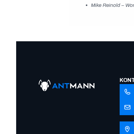
Mike Reinold – Wor
KON