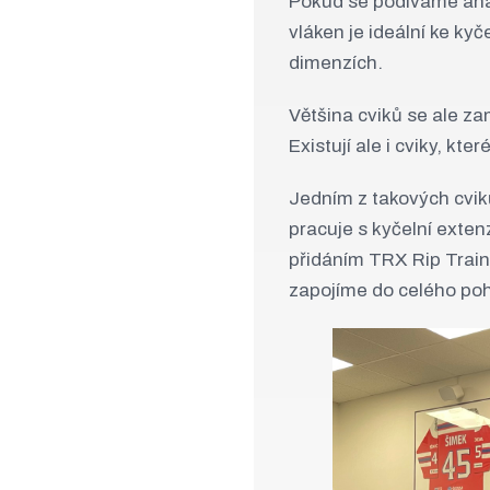
Pokud se podíváme anat
vláken je ideální ke kyč
dimenzích.
Většina cviků se ale za
Existují ale i cviky, kte
Jedním z takových cvik
pracuje s kyčelní exten
přidáním TRX Rip Traine
zapojíme do celého pohy