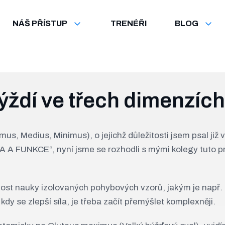
NÁŠ PŘÍSTUP
TRENÉŘI
BLOG
ýždí ve třech dimenzích
us, Medius, Minimus), o jejichž důležitosti jsem psal ji
A FUNKCE“, nyní jsme se rozhodli s mými kolegy tuto p
st nauky izolovaných pohybových vzorů, jakým je např. 
dy se zlepší síla, je třeba začít přemýšlet komplexněji.