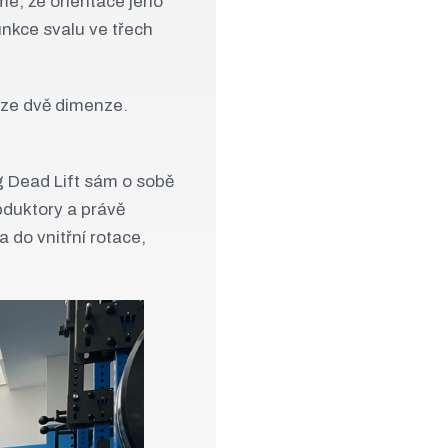
e, že orientace jeho
funkce svalu ve třech
ouze dvě dimenze.
g Dead Lift sám o sobě
abduktory a právě
 do vnitřní rotace,