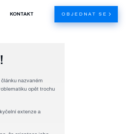
KONTAKT
OBJEDNAT SE
!
ž v článku nazvaném
roblematiku opět trochu
kyčelní extenze a