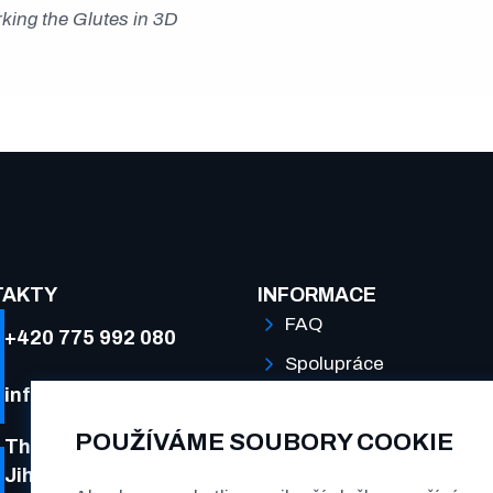
king the Glutes in 3D
TAKTY
INFORMACE
FAQ
+420 775 992 080
Spolupráce
info@antmann.cz
Podmínky a soukromí
POUŽÍVÁME SOUBORY COOKIE
The Greenline Kačerov
Jihlavská 1558/21, 140