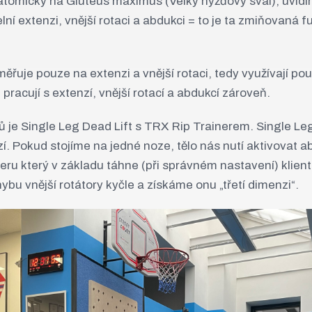
omicky na Gluteus maximus (Velký hýžďový sval), uvidím
elní extenzi, vnější rotaci a abdukci = to je ta zmiňovaná 
měřuje pouze na extenzi a vnější rotaci, tedy využívají p
ré pracují s extenzí, vnější rotací a abdukcí zároveň.
ů je Single Leg Dead Lift s TRX Rip Trainerem. Single Le
zí. Pokud stojíme na jedné noze, tělo nás nutí aktivovat 
ru který v základu táhne (při správném nastavení) klienta
bu vnější rotátory kyčle a získáme onu „třetí dimenzi“.